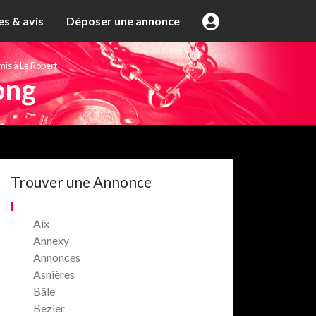
s & avis
Déposer une annonce
mis à Le Robert
png
Trouver une Annonce
Aix
Annexy
Annonces
Asnières
Bâle
Bézier