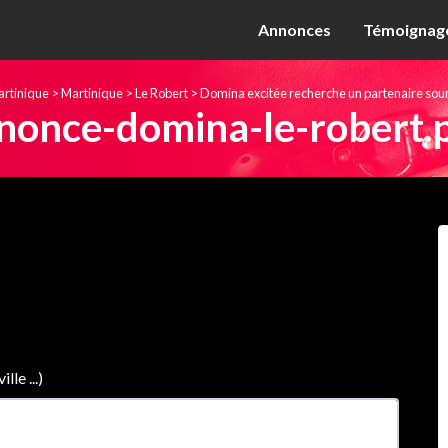
Annonces
Témoignage
rtinique
>
Martinique
>
Le Robert
>
Domina excitée recherche un partenaire sou
nonce-domina-le-robert.
le ...)