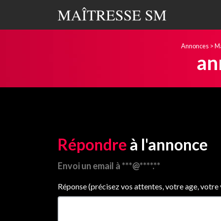
Annonces
>
Ma
an
Répondre
à l'annonce
Envoi un email à ***@****.**
Réponse (précisez vos attentes, votre age, votre vil