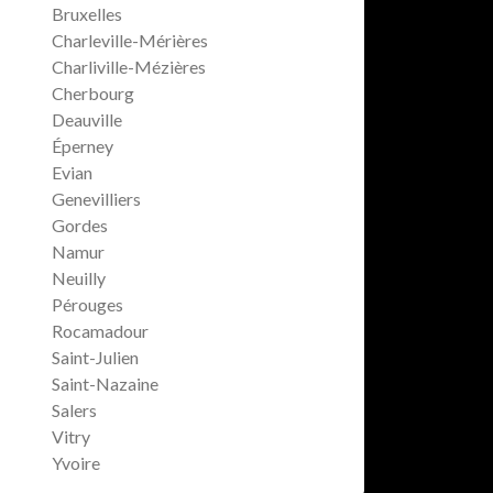
Bruxelles
Charleville-Mérières
Charliville-Mézières
Cherbourg
Deauville
Éperney
Evian
Genevilliers
Gordes
Namur
Neuilly
Pérouges
Rocamadour
Saint-Julien
Saint-Nazaine
Salers
Vitry
Yvoire