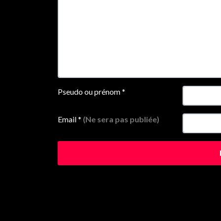
Pseudo ou prénom
*
Email
*
(Ne sera pas publiée)