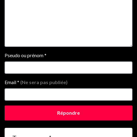
Pseudo ou prénom
*
Email
*
(Ne sera pas publiée)
Répondre