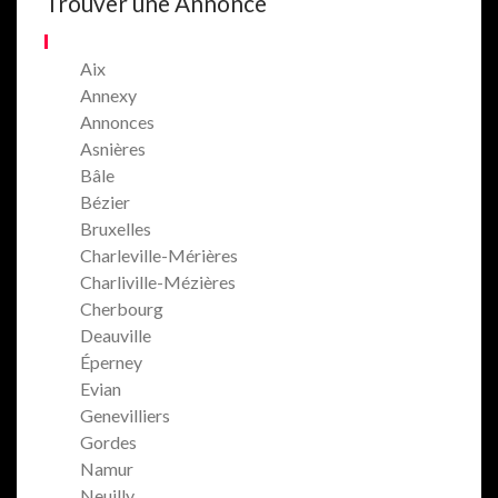
Trouver une Annonce
Aix
Annexy
Annonces
Asnières
Bâle
Bézier
Bruxelles
Charleville-Mérières
Charliville-Mézières
Cherbourg
Deauville
Éperney
Evian
Genevilliers
Gordes
Namur
Neuilly