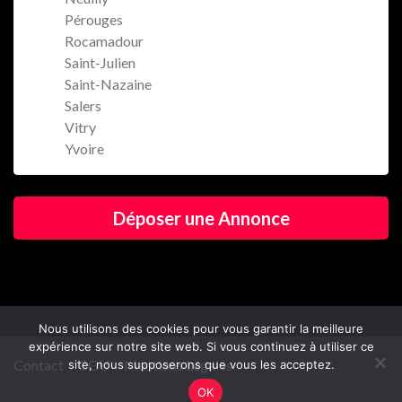
Pérouges
Rocamadour
Saint-Julien
Saint-Nazaine
Salers
Vitry
Yvoire
Déposer une Annonce
Nous utilisons des cookies pour vous garantir la meilleure
expérience sur notre site web. Si vous continuez à utiliser ce
Contact
CGU
Mentions Légales
site, nous supposerons que vous les acceptez.
OK