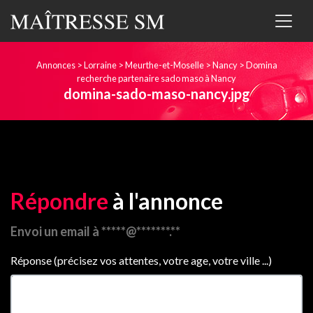
Annonces
>
Lorraine
>
Meurthe-et-Moselle
>
Nancy
>
Domina
recherche partenaire sado maso à Nancy
domina-sado-maso-nancy.jpg
Répondre
à l'annonce
Envoi un email à *****@*******.**
Réponse (précisez vos attentes, votre age, votre ville ...)