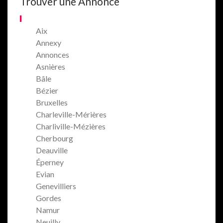
Trouver une Annonce
Aix
Annexy
Annonces
Asnières
Bâle
Bézier
Bruxelles
Charleville-Mérières
Charliville-Mézières
Cherbourg
Deauville
Éperney
Evian
Genevilliers
Gordes
Namur
Neuilly