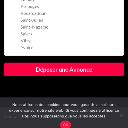
Pérouges
Rocamadour
Saint-Julien
Saint-Nazaine
Salers
Vitry
Yvoire
Déposer une Annonce
Nous utilisons des cookies pour vous garantir la meilleure
expérience sur notre site web. Si vous continuez à utiliser ce
Contact
CGU
Mentions Légales
site, nous supposerons que vous les acceptez.
OK