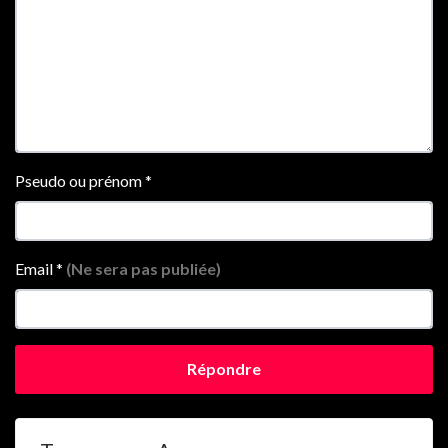
Pseudo ou prénom
*
Email
*
(Ne sera pas publiée)
Répondre