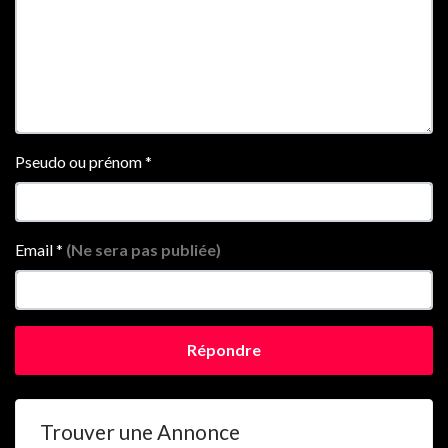
Pseudo ou prénom
*
Email
*
(Ne sera pas publiée)
Répondre
Trouver une Annonce