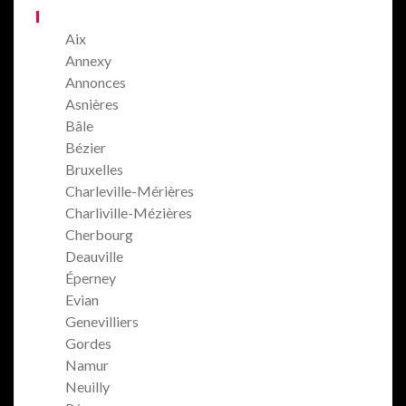
Aix
Annexy
Annonces
Asnières
Bâle
Bézier
Bruxelles
Charleville-Mérières
Charliville-Mézières
Cherbourg
Deauville
Éperney
Evian
Genevilliers
Gordes
Namur
Neuilly