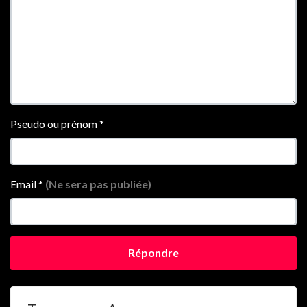
Pseudo ou prénom
*
Email
*
(Ne sera pas publiée)
Répondre