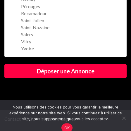
Pérouges
Rocamadour
Saint-Julien
Saint-Nazaine
Salers
Vitry
Yvoire
Déposer une Annonce
Nous utilisons des cookies pour vous garantir la meilleure
expérience sur notre site web. Si vous continuez à utiliser ce
Contact
CGU
Mentions Légales
site, nous supposerons que vous les acceptez.
OK