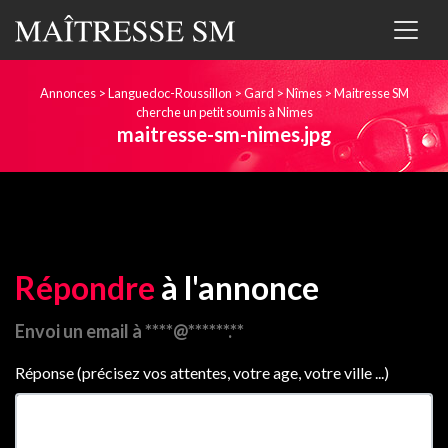
Annonces
>
Languedoc-Roussillon
>
Gard
>
Nîmes
>
Maitresse SM
cherche un petit soumis à Nimes
maitresse-sm-nimes.jpg
Répondre
à l'annonce
Envoi un email à ****@******.**
Réponse (précisez vos attentes, votre age, votre ville ...)