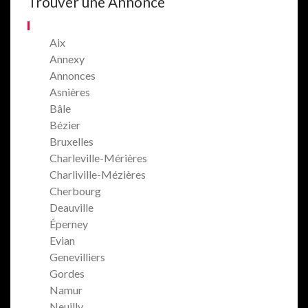
Trouver une Annonce
Aix
Annexy
Annonces
Asnières
Bâle
Bézier
Bruxelles
Charleville-Mérières
Charliville-Mézières
Cherbourg
Deauville
Éperney
Evian
Genevilliers
Gordes
Namur
Neuilly