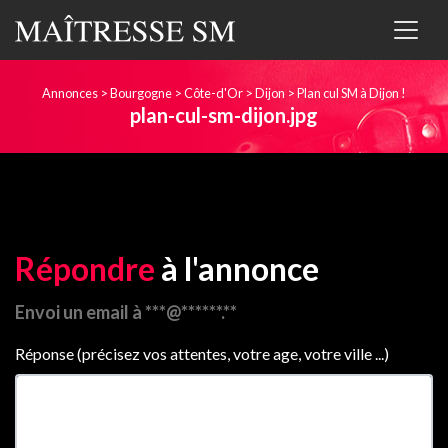
Annonces
>
Bourgogne
>
Côte-d'Or
>
Dijon
>
Plan cul SM à Dijon !
plan-cul-sm-dijon.jpg
Répondre
à l'annonce
Envoi un email à ***@******.**
Réponse (précisez vos attentes, votre age, votre ville ...)