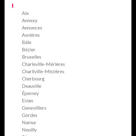
Aix
Annexy
Annonces
Asnières
Bâle
Bézier
Bruxelles
Charleville-Mérières
Charliville-Mézières
Cherbourg
Deauville
Éperney
Evian
Genevilliers
Gordes
Namur
Neuilly