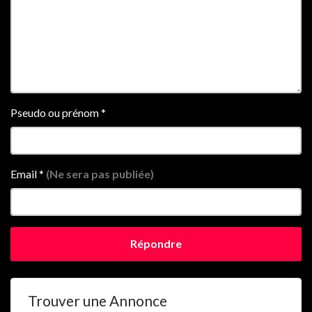
Pseudo ou prénom
*
Email
*
(Ne sera pas publiée)
Répondre
Trouver une Annonce