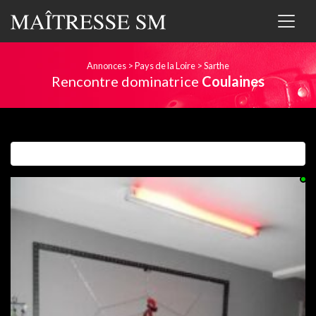
Annonces
>
Pays de la Loire
>
Sarthe
Rencontre dominatrice
Coulaines